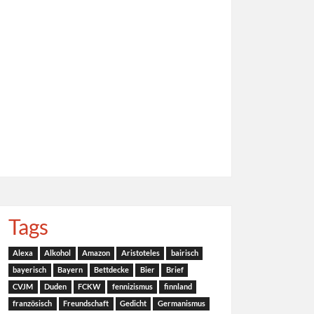
Tags
Alexa
Alkohol
Amazon
Aristoteles
bairisch
bayerisch
Bayern
Bettdecke
Bier
Brief
CVJM
Duden
FCKW
fennizismus
finnland
französisch
Freundschaft
Gedicht
Germanismus