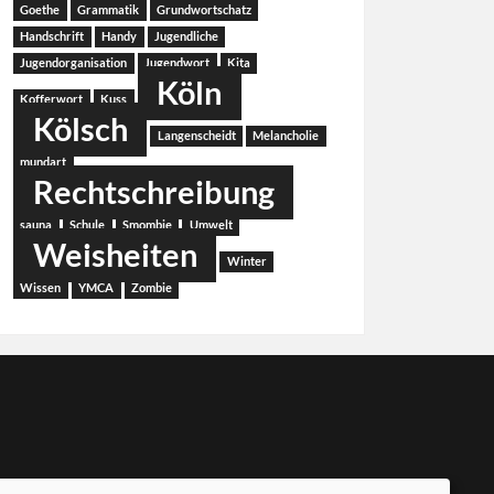
Goethe
Grammatik
Grundwortschatz
Handschrift
Handy
Jugendliche
Jugendorganisation
Jugendwort
Kita
Köln
Kofferwort
Kuss
Kölsch
Langenscheidt
Melancholie
mundart
Rechtschreibung
sauna
Schule
Smombie
Umwelt
Weisheiten
Winter
Wissen
YMCA
Zombie