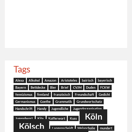
Tags
Alexa
Alkohol
Amazon
Aristoteles
bairisch
bayerisch
Bayern
Bettdecke
Bier
Brief
CVJM
Duden
FCKW
fennizismus
finnland
französisch
Freundschaft
Gedicht
Germanismus
Goethe
Grammatik
Grundwortschatz
Handschrift
Handy
Jugendliche
Jugendorganisation
Köln
Jugendwort
Kita
Kofferwort
Kuss
Kölsch
Langenscheidt
Melancholie
mundart