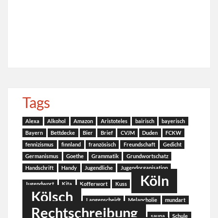
Tags
Alexa
Alkohol
Amazon
Aristoteles
bairisch
bayerisch
Bayern
Bettdecke
Bier
Brief
CVJM
Duden
FCKW
fennizismus
finnland
französisch
Freundschaft
Gedicht
Germanismus
Goethe
Grammatik
Grundwortschatz
Handschrift
Handy
Jugendliche
Jugendorganisation
Köln
Jugendwort
Kita
Kofferwort
Kuss
Kölsch
Langenscheidt
Melancholie
mundart
Rechtschreibung
sauna
Schule