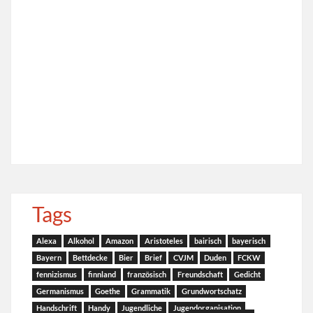
Tags
Alexa
Alkohol
Amazon
Aristoteles
bairisch
bayerisch
Bayern
Bettdecke
Bier
Brief
CVJM
Duden
FCKW
fennizismus
finnland
französisch
Freundschaft
Gedicht
Germanismus
Goethe
Grammatik
Grundwortschatz
Handschrift
Handy
Jugendliche
Jugendorganisation