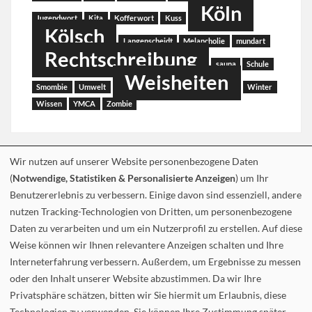
Köln
Jugendwort
Kita
Kofferwort
Kuss
Kölsch
Langenscheidt
Melancholie
mundart
Rechtschreibung
sauna
Schule
Weisheiten
Smombie
Umwelt
Winter
Wissen
YMCA
Zombie
Wir nutzen auf unserer Website personenbezogene Daten
(
Notwendige, Statistiken & Personalisierte Anzeigen
) um Ihr
Benutzererlebnis zu verbessern. Einige davon sind essenziell, andere
nutzen Tracking-Technologien von Dritten, um personenbezogene
Daten zu verarbeiten und um ein Nutzerprofil zu erstellen. Auf diese
Weise können wir Ihnen relevantere Anzeigen schalten und Ihre
Interneterfahrung verbessern. Außerdem, um Ergebnisse zu messen
oder den Inhalt unserer Website abzustimmen. Da wir Ihre
Privatsphäre schätzen, bitten wir Sie hiermit um Erlaubnis, diese
Technologien zu verwenden. Sie können Ihre Zustimmung später